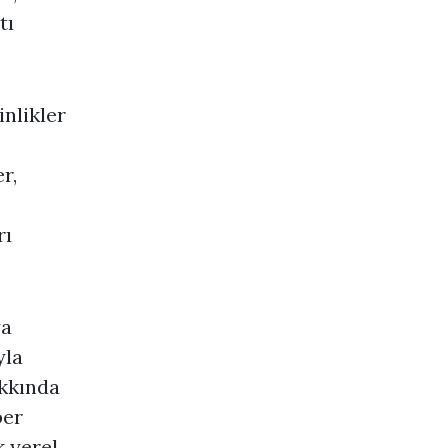
tı
nlikler
r,
rı
ya
yla
akkında
ber
k yerel