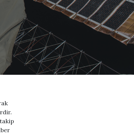
rak
rdir.
takip
aber