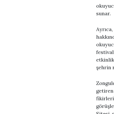
okuyucu
sunar.
Ayrıca,
hakkınd
okuyucu
festival
etkinli
şehrin 
Zonguld
getiren
fikirle
görüşle
Sitesi,