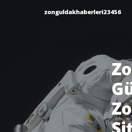
zonguldakhaberleri23456
Zo
Gü
Zo
Si