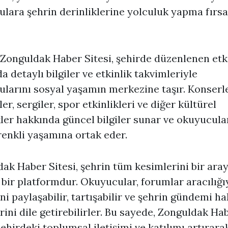
lara şehrin derinliklerine yolculuk yapma fırsa
 Zonguldak Haber Sitesi, şehirde düzenlenen etki
a detaylı bilgiler ve etkinlik takvimleriyle
larını sosyal yaşamın merkezine taşır. Konserle
ler, sergiler, spor etkinlikleri ve diğer kültürel
kler hakkında güncel bilgiler sunar ve okuyucula
renkli yaşamına ortak eder.
ak Haber Sitesi, şehrin tüm kesimlerini bir ara
 bir platformdur. Okuyucular, forumlar aracılığı
rini paylaşabilir, tartışabilir ve şehrin gündemi h
rini dile getirebilirler. Bu sayede, Zonguldak Ha
 şehirdeki toplumsal iletişimi ve katılımı artırara