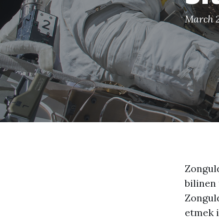
March 2
Zonguld
bilinen
Zonguld
etmek i