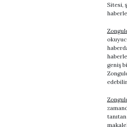
Sitesi,
haberle
Zongul
okuyucu
haberda
haberle
geniş b
Zonguld
edebilir
Zongul
zamanda
tanıtan
makalel