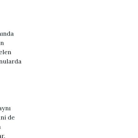
nında
an
elen
onularda
aynı
ini de
n
r,